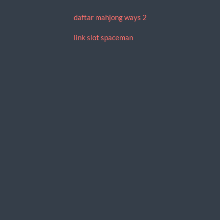
daftar mahjong ways 2
link slot spaceman