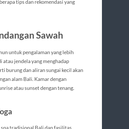
eberapa tips dan rekomendasi yang
andangan Sawah
amun untuk pengalaman yang lebih
di atau jendela yang menghadap
i burung dan aliran sungai kecil akan
engan alam Bali. Kamar dengan
nrise atau sunset dengan tenang.
Yoga
spa tradisional Bali dan fasilitas