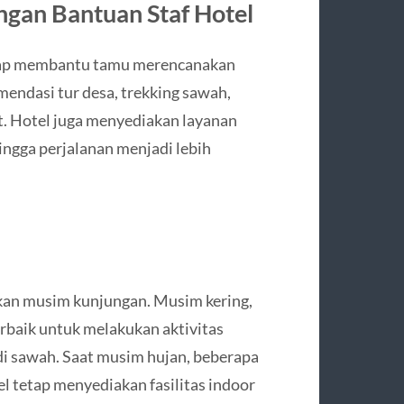
ngan Bantuan Staf Hotel
 siap membantu tamu merencanakan
mendasi tur desa, trekking sawah,
t. Hotel juga menyediakan layanan
ingga perjalanan menjadi lebih
ikan musim kunjungan. Musim kering,
erbaik untuk melakukan aktivitas
 di sawah. Saat musim hujan, beberapa
l tetap menyediakan fasilitas indoor