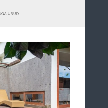
RGA UBUD