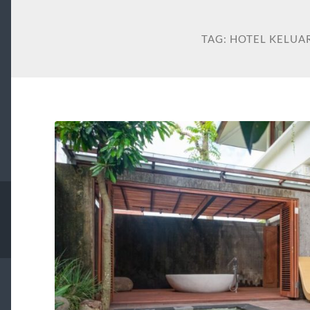
TAG:
HOTEL KELUA