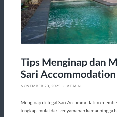
Tips Menginap dan M
Sari Accommodation
NOVEMBER 20, 2025
/
ADMIN
Menginap di Tegal Sari Accommodation member
lengkap, mulai dari kenyamanan kamar hingga be