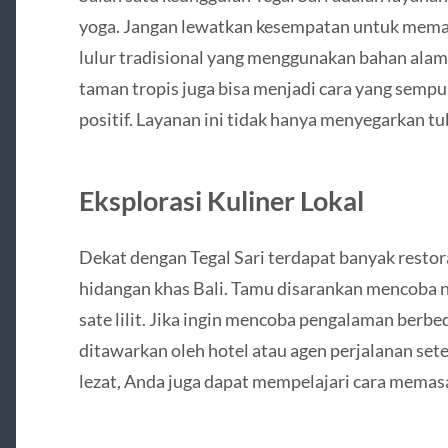
yoga. Jangan lewatkan kesempatan untuk memanj
lulur tradisional yang menggunakan bahan alami l
taman tropis juga bisa menjadi cara yang semp
positif. Layanan ini tidak hanya menyegarkan t
Eksplorasi Kuliner Lokal
Dekat dengan Tegal Sari terdapat banyak resto
hidangan khas Bali. Tamu disarankan mencoba n
sate lilit. Jika ingin mencoba pengalaman berbeda
ditawarkan oleh hotel atau agen perjalanan se
lezat, Anda juga dapat mempelajari cara memasa