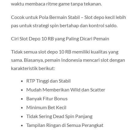
waktu membaca ritme game tanpa tekanan.
Cocok untuk Pola Bermain Stabil – Slot depo kecil lebih
pas untuk strategi spin bertahap dan kontrol saldo.
Ciri Slot Depo 10 RB yang Paling Dicari Pemain
Tidak semua slot depo 10 RB memiliki kualitas yang
sama. Biasanya, pemain Indonesia mencari slot dengan
karakteristik berikut:
RTP Tinggi dan Stabil
Mudah Memberikan Wild dan Scatter
Banyak Fitur Bonus
Minimum Bet Kecil
Tidak Sering Dead Spin Panjang
Tampilan Ringan di Semua Perangkat