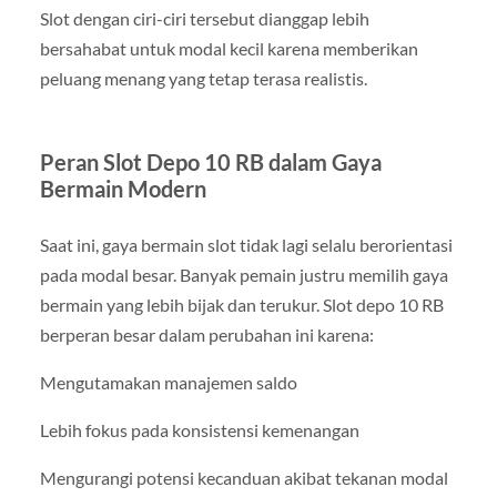
Slot dengan ciri-ciri tersebut dianggap lebih
bersahabat untuk modal kecil karena memberikan
peluang menang yang tetap terasa realistis.
Peran Slot Depo 10 RB dalam Gaya
Bermain Modern
Saat ini, gaya bermain slot tidak lagi selalu berorientasi
pada modal besar. Banyak pemain justru memilih gaya
bermain yang lebih bijak dan terukur. Slot depo 10 RB
berperan besar dalam perubahan ini karena:
Mengutamakan manajemen saldo
Lebih fokus pada konsistensi kemenangan
Mengurangi potensi kecanduan akibat tekanan modal