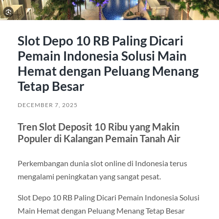
Slot Depo 10 RB Paling Dicari
Pemain Indonesia Solusi Main
Hemat dengan Peluang Menang
Tetap Besar
DECEMBER 7, 2025
Tren Slot Deposit 10 Ribu yang Makin
Populer di Kalangan Pemain Tanah Air
Perkembangan dunia slot online di Indonesia terus
mengalami peningkatan yang sangat pesat.
Slot Depo 10 RB Paling Dicari Pemain Indonesia Solusi
Main Hemat dengan Peluang Menang Tetap Besar