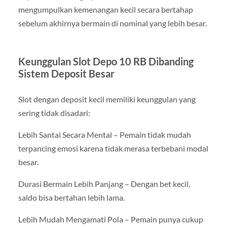
mengumpulkan kemenangan kecil secara bertahap
sebelum akhirnya bermain di nominal yang lebih besar.
Keunggulan Slot Depo 10 RB Dibanding
Sistem Deposit Besar
Slot dengan deposit kecil memiliki keunggulan yang
sering tidak disadari:
Lebih Santai Secara Mental – Pemain tidak mudah
terpancing emosi karena tidak merasa terbebani modal
besar.
Durasi Bermain Lebih Panjang – Dengan bet kecil,
saldo bisa bertahan lebih lama.
Lebih Mudah Mengamati Pola – Pemain punya cukup