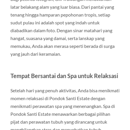
latar belakang alam yang luar biasa. Dari pantai yang
tenang hingga hamparan pepohonan tropis, setiap
sudut pulau ini adalah spot yang indah untuk
diabadikan dalam foto. Dengan sinar matahari yang
hangat, suasana yang damai, serta lanskap yang
memukau, Anda akan merasa seperti berada di surga
yang jauh dari keramaian.
Tempat Bersantai dan Spa untuk Relaksasi
Setelah hari yang penuh aktivitas, Anda bisa menikmati
momen relaksasi di Pondok Santi Estate dengan
menikmati perawatan spa yang menenangkan. Spa di
Pondok Santi Estate menawarkan berbagai pilihan
pijat dan perawatan tubuh yang dirancang untuk
menghilangkan stres dan menyehatkan tubuh.