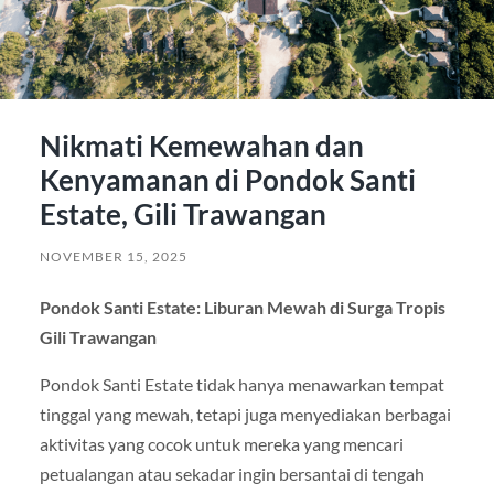
Nikmati Kemewahan dan
Kenyamanan di Pondok Santi
Estate, Gili Trawangan
NOVEMBER 15, 2025
Pondok Santi Estate: Liburan Mewah di Surga Tropis
Gili Trawangan
Pondok Santi Estate tidak hanya menawarkan tempat
tinggal yang mewah, tetapi juga menyediakan berbagai
aktivitas yang cocok untuk mereka yang mencari
petualangan atau sekadar ingin bersantai di tengah